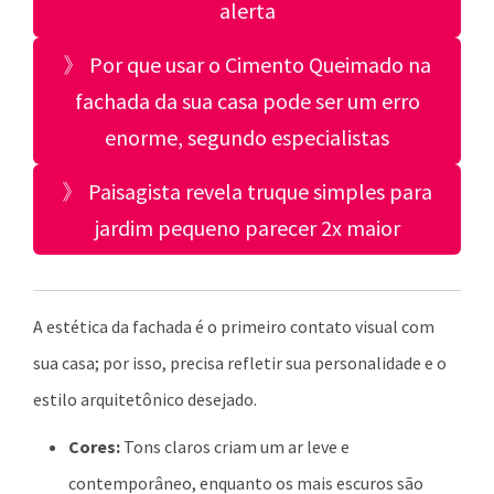
alerta
》 Por que usar o Cimento Queimado na
fachada da sua casa pode ser um erro
enorme, segundo especialistas
》 Paisagista revela truque simples para
jardim pequeno parecer 2x maior
A estética da fachada é o primeiro contato visual com
sua casa; por isso, precisa refletir sua personalidade e o
estilo arquitetônico desejado.
Cores:
Tons claros criam um ar leve e
contemporâneo, enquanto os mais escuros são