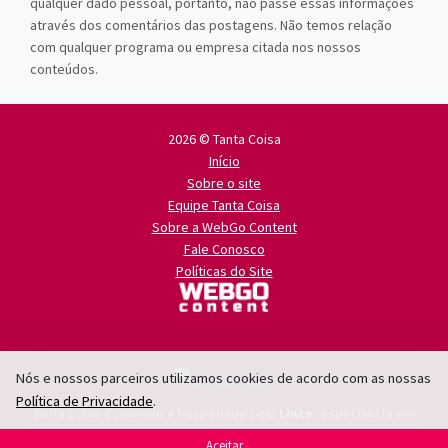
qualquer dado pessoal, portanto, não passe essas informações
através dos comentários das postagens. Não temos relação
com qualquer programa ou empresa citada nos nossos
conteúdos.
2026 © Tanta Coisa
Início
Sobre o site
Equipe Tanta Coisa
Sobre a WebGo Content
Fale Conosco
Políticas do Site
Nós e nossos parceiros utilizamos cookies de acordo com as nossas
Política de Privacidade
.
Tanta Coisa é mantido e hospedado pela
Lince
, especialista em
criação de sites
e
criação de portais de notícias
.
Aceitar