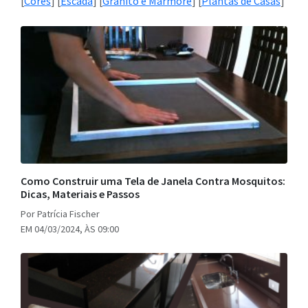
[
Cores
] [
Escada
] [
Granito e Mármore
] [
Plantas de Casas
]
Como Construir uma Tela de Janela Contra Mosquitos:
Dicas, Materiais e Passos
Por Patrícia Fischer
EM 04/03/2024, ÀS 09:00