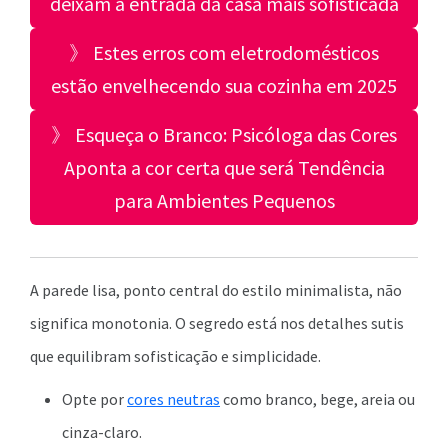
deixam a entrada da casa mais sofisticada
》 Estes erros com eletrodomésticos
estão envelhecendo sua cozinha em 2025
》 Esqueça o Branco: Psicóloga das Cores
Aponta a cor certa que será Tendência
para Ambientes Pequenos
A parede lisa, ponto central do estilo minimalista, não
significa monotonia. O segredo está nos detalhes sutis
que equilibram sofisticação e simplicidade.
Opte por
cores neutras
como branco, bege, areia ou
cinza-claro.