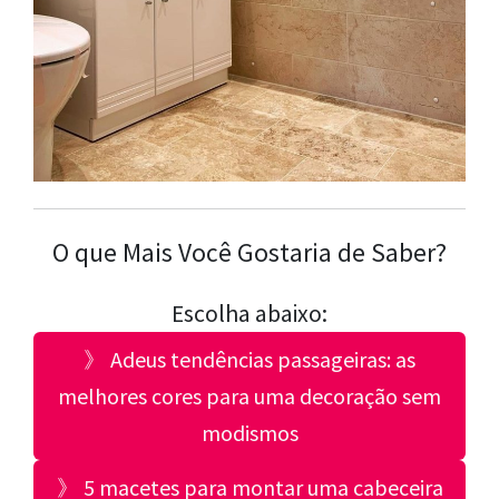
O que Mais Você Gostaria de Saber?
Escolha abaixo:
》 Adeus tendências passageiras: as
melhores cores para uma decoração sem
modismos
》 5 macetes para montar uma cabeceira