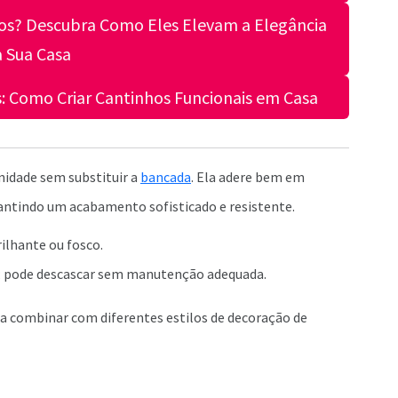
s? Descubra Como Eles Elevam a Elegância
 Sua Casa
 Como Criar Cantinhos Funcionais em Casa
nidade sem substituir a
bancada
. Ela adere bem em
rantindo um acabamento sofisticado e resistente.
ilhante ou fosco.
e; pode descascar sem manutenção adequada.
ra combinar com diferentes estilos de decoração de