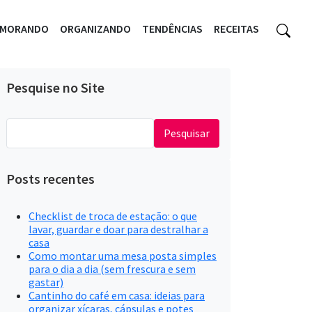
EMORANDO
ORGANIZANDO
TENDÊNCIAS
RECEITAS
Pesquise no Site
Pesquisar
por:
Posts recentes
Checklist de troca de estação: o que
lavar, guardar e doar para destralhar a
casa
Como montar uma mesa posta simples
para o dia a dia (sem frescura e sem
gastar)
Cantinho do café em casa: ideias para
organizar xícaras, cápsulas e potes