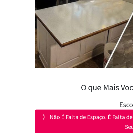
O que Mais Voc
Esco
》 Não É Falta de Espaço, É Falta d
Se