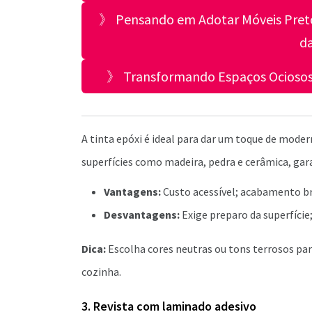
》 Pensando em Adotar Móveis Preto
da
》 Transformando Espaços Ociosos:
A tinta epóxi é ideal para dar um toque de moder
superfícies como madeira, pedra e cerâmica, ga
Vantagens:
Custo acessível; acabamento br
Desvantagens:
Exige preparo da superfíci
Dica:
Escolha cores neutras ou tons terrosos pa
cozinha.
3. Revista com laminado adesivo