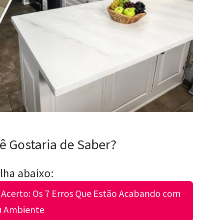
ê Gostaria de Saber?
lha abaixo:
e Acerto: Os 7 Erros Que Estão Acabando com
u Ambiente