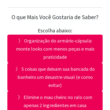
O que Mais Você Gostaria de Saber?
Escolha abaixo:
》 Organização do armário-cápsula:
monte looks com menos peças e mais
praticidade
》 5 coisas que deixam sua bancada do
banheiro um desastre visual (e como
evitar)
》 Elimine o mau cheiro no ralo com
apenas 2 ingredientes em casa