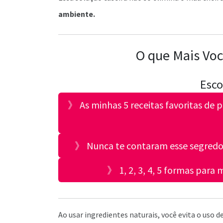
ambiente.
O que Mais Voc
Esco
》 As minhas 5 receitas favoritas de
》 Nunca te contaram esse segredo 
》 1, 2, 3, 4, 5 formas para
Ao usar ingredientes naturais, você evita o uso 