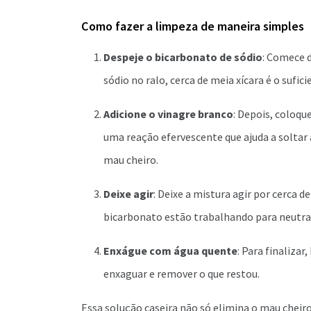
Como fazer a limpeza de maneira simples
Despeje o bicarbonato de sódio
: Comece 
sódio no ralo, cerca de meia xícara é o sufici
Adicione o vinagre branco
: Depois, coloqu
uma reação efervescente que ajuda a soltar 
mau cheiro.
Deixe agir
: Deixe a mistura agir por cerca d
bicarbonato estão trabalhando para neutral
Enxágue com água quente
: Para finaliza
enxaguar e remover o que restou.
Essa solução caseira não só elimina o mau cheir