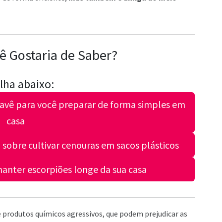
ê Gostaria de Saber?
lha abaixo:
 pavê para você preparar de forma simples em
casa
sobre cultivar cenouras em sacos plásticos
 manter escorpiões longe da sua casa
de produtos químicos agressivos, que podem prejudicar as