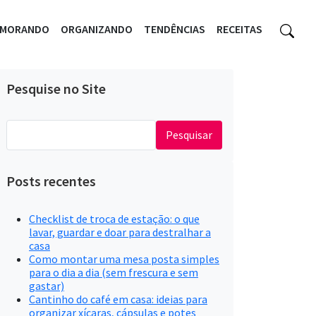
EMORANDO
ORGANIZANDO
TENDÊNCIAS
RECEITAS
Pesquise no Site
Pesquisar
por:
Posts recentes
Checklist de troca de estação: o que
lavar, guardar e doar para destralhar a
casa
Como montar uma mesa posta simples
para o dia a dia (sem frescura e sem
gastar)
Cantinho do café em casa: ideias para
organizar xícaras, cápsulas e potes