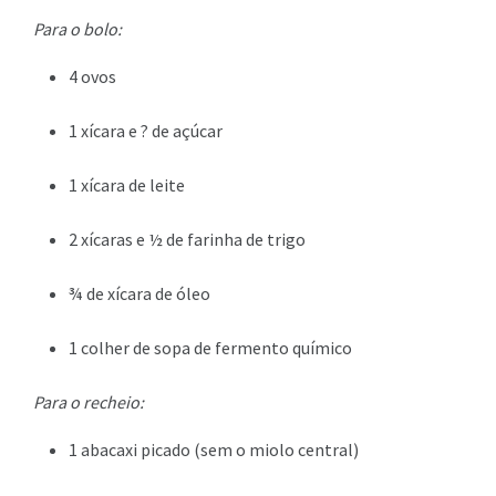
Para o bolo:
4 ovos
1 xícara e ? de açúcar
1 xícara de leite
2 xícaras e ½ de farinha de trigo
¾ de xícara de óleo
1 colher de sopa de fermento químico
Para o recheio:
1 abacaxi picado (sem o miolo central)