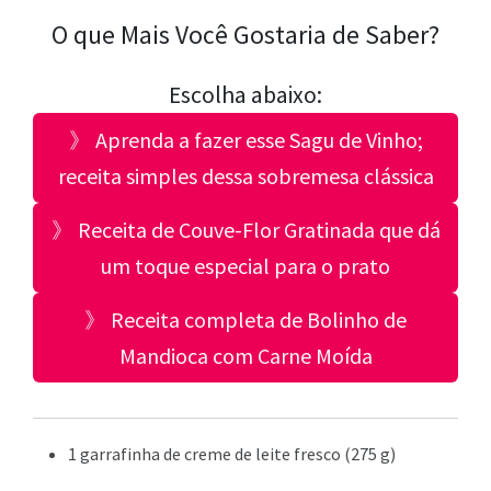
O que Mais Você Gostaria de Saber?
Escolha abaixo:
》 Aprenda a fazer esse Sagu de Vinho;
receita simples dessa sobremesa clássica
》 Receita de Couve-Flor Gratinada que dá
um toque especial para o prato
》 Receita completa de Bolinho de
Mandioca com Carne Moída
1 garrafinha de creme de leite fresco (275 g)