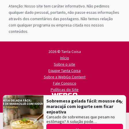
Atenção: Nosso site tem caráter informativo. Não pedimos
qualquer dado pessoal, portanto, não passe essas informações
através dos comentários das postagens. Não temos relação
com qualquer programa ou empresa citada nos nossos
conteúdos.
2026 © Tanta Coisa
Início
Sobre o site
Equipe Tanta Coisa
Sobre a WebGo Content
Fale Conosco
Políticas do Site
×
Sobremesa gelada fácil: mousse de
maracujá com iogurte sem ficar
enjoativa
Cansado de sobremesas que pesam no
Nós e nossos parceiros utilizamos cookies de acordo com as nossas
estômago? A solução pode…
Política de Privacidade
.