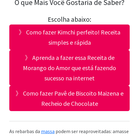
O que Mais Você Gostaria de Saber?
Escolha abaixo:
》 Como fazer Kimchi perfeito! Receita
simples e rápida
》 Aprenda a fazer essa Receita de
Morango do Amor que está fazendo
sucesso na internet
》 Como fazer Pavê de Biscoito Maizena e
Recheio de Chocolate
As rebarbas da
massa
podem ser reaproveitadas: amasse