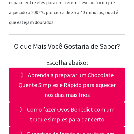
espaço entre eles para crescerem. Leve ao forno pré-
aquecido a 200?°C por cerca de 35 a 40 minutos, ou até
que estejam dourados.
O que Mais Você Gostaria de Saber?
Escolha abaixo:
》 Aprenda a preparar um Chocolate
Quente Simples e Rápido para aquecer
nos dias mais frios
》 Como fazer Ovos Benedict com um
truque simples para dar certo
》 5 receitas de farofa que eu faço em